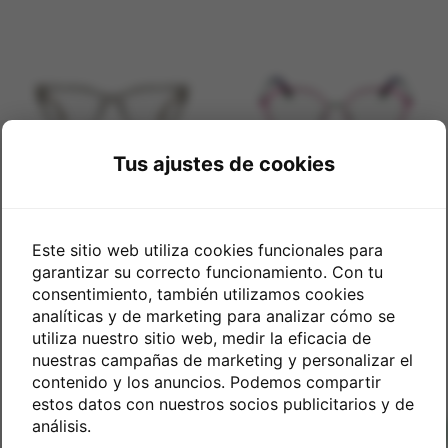
Tus ajustes de cookies
Calvin Klein
Karl Lagerfeld
Este sitio web utiliza cookies funcionales para
CK25549 601
KL346 – 628 54
garantizar su correcto funcionamiento. Con tu
consentimiento, también utilizamos cookies
170,00
€
156,00
€
analíticas y de marketing para analizar cómo se
utiliza nuestro sitio web, medir la eficacia de
nuestras campañas de marketing y personalizar el
Añadir al carrito
Añadir al carrito
contenido y los anuncios. Podemos compartir
estos datos con nuestros socios publicitarios y de
análisis.
¡Oferta!